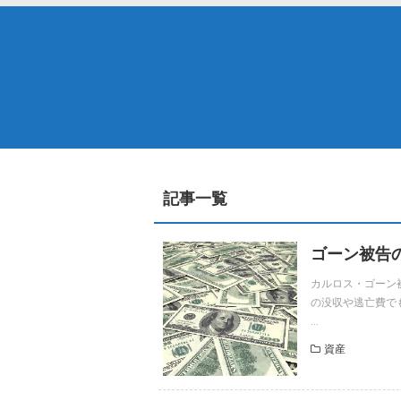
記事一覧
ゴーン被告
カルロス・ゴーン
の没収や逃亡費で
...
資産