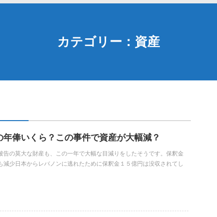
カテゴリー：資産
の年俸いくら？この事件で資産が大幅減？
被告の莫大な財産も、この一年で大幅な目減りをしたそうです。保釈金
も減少日本からレバノンに逃れたために保釈金１５億円は没収されてし