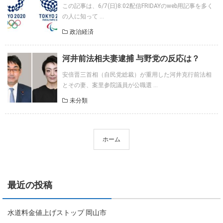
この記事は、6/7(日)8:02配信FRIDAYのweb用記事を多く
の人に知って ...
政治経済
河井前法相夫妻逮捕 与野党の反応は？
安倍晋三首相（自民党総裁）が重用した河井克行前法相
とその妻、案里参院議員が公職選 ...
未分類
ホーム
最近の投稿
水道料金値上げストップ 岡山市