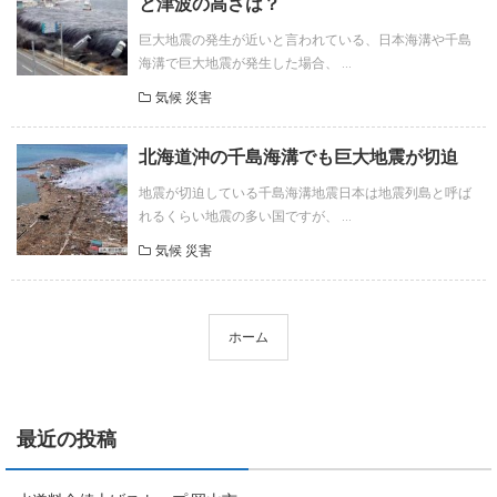
と津波の高さは？
巨大地震の発生が近いと言われている、日本海溝や千島
海溝で巨大地震が発生した場合、 ...
気候 災害
北海道沖の千島海溝でも巨大地震が切迫
地震が切迫している千島海溝地震日本は地震列島と呼ば
れるくらい地震の多い国ですが、 ...
気候 災害
ホーム
最近の投稿