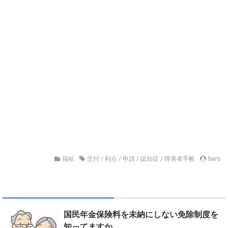
福祉
交付
/
利点
/
申請
/
認知症
/
障害者手帳
baro
国民年金保険料を未納にしない免除制度を
知ってますか