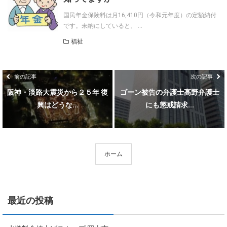
国民年金保険料は月16,410円（令和元年度）の定額納付
です。未納にしていると、 ...
福祉
前の記事
次の記事
阪神・淡路大震災から２５年 復
ゴーン被告の弁護士高野弁護士
興はどうな...
にも懲戒請求...
ホーム
最近の投稿