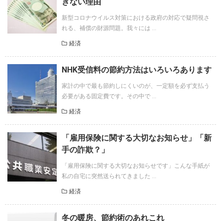
きない理由
新型コロナウイルス対策における政府の対応で疑問視さ
れる、補償の財源問題。我々には ...
経済
NHK受信料の節約方法はいろいろあります
家計の中で最も節約しにくいのが、一定額を必ず支払う
必要がある固定費です。その中で ...
経済
「雇用保険に関する大切なお知らせ」「新
手の詐欺？」
「雇用保険に関する大切なお知らせです」こんな手紙が
私の自宅に突然送られてきました ...
経済
冬の暖房、節約術のあれこれ